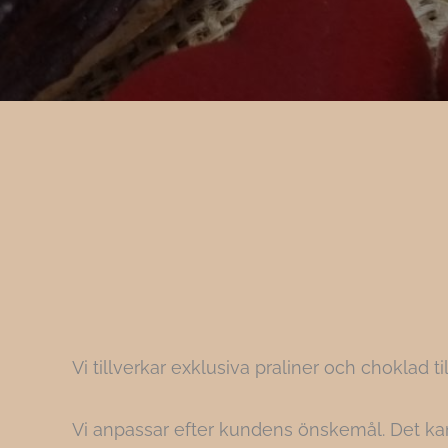
Vi tillverkar exklusiva praliner och choklad t
Vi anpassar efter kundens önskemål. Det kan v