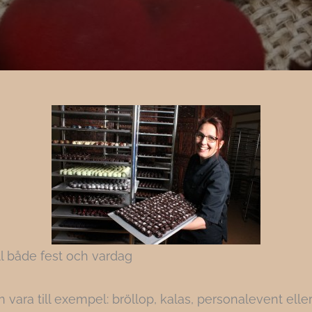
ill både fest och vardag
ara till exempel: bröllop, kalas, personalevent eller 