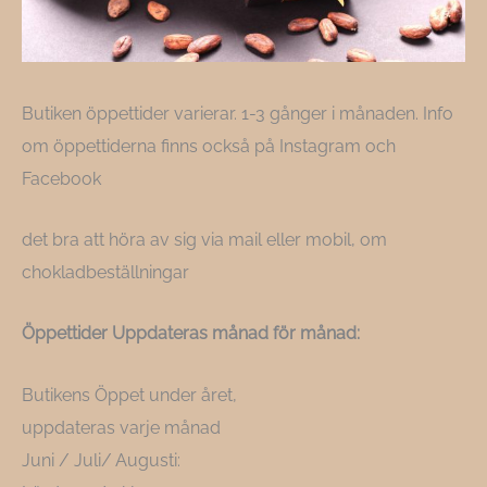
Butiken öppettider varierar. 1-3 gånger i månaden. Info
om öppettiderna finns också på Instagram och
Facebook
det bra att höra av sig via mail eller mobil, om
chokladbeställningar
Öppettider Uppdateras månad för månad:
Butikens Öppet under året,
uppdateras varje månad
Juni / Juli/ Augusti: