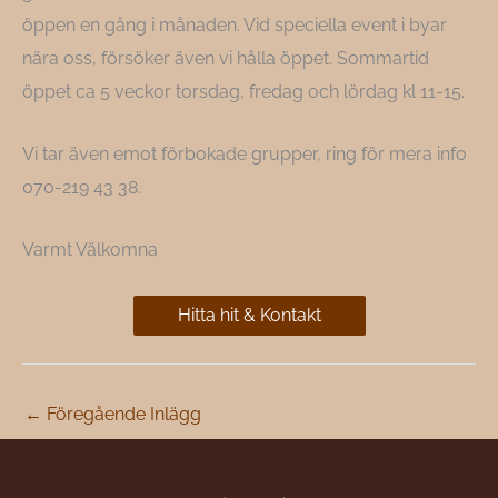
öppen en gång i månaden. Vid speciella event i byar
nära oss, försöker även vi hålla öppet. Sommartid
öppet ca 5 veckor torsdag, fredag och lördag kl 11-15.
Vi tar även emot förbokade grupper, ring för mera info
070-219 43 38
.
Varmt Välkomna
Hitta hit & Kontakt
←
Föregående Inlägg